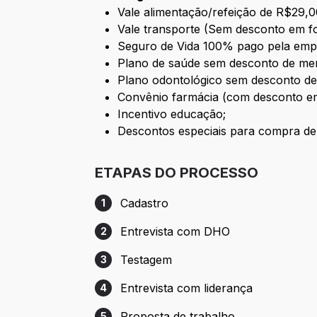
Vale alimentação/refeição de R$29,0
Vale transporte (Sem desconto em fo
Seguro de Vida 100% pago pela emp
Plano de saúde sem desconto de mens
Plano odontológico sem desconto de
Convênio farmácia (com desconto em
Incentivo educação;
Descontos especiais para compra de
ETAPAS DO PROCESSO
Cadastro
1
Etapa 1: Cadastro
Entrevista com DHO
2
Etapa 2: Entrevista com DHO
Testagem
3
Etapa 3: Testagem
Entrevista com liderança
4
Etapa 4: Entrevista com liderança
Proposta de trabalho
5