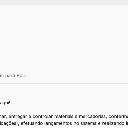
Efetivo
ém para PcD
para PcD
aqui!
r, entregar e controlar materiais e mercadorias, conferin
ficações), efetuando lançamentos no sistema e realizando 