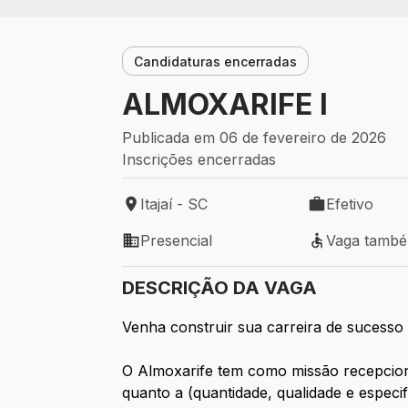
Candidaturas encerradas
ALMOXARIFE I
Publicada em 06 de fevereiro de 2026
Inscrições encerradas
Itajaí - SC
Efetivo
Local de trabalho: Itajaí - SC
Tipo de vaga: 
Presencial
Vaga tamb
Modelo de trabalho: Presencial
Vaga também 
DESCRIÇÃO DA VAGA
Venha construir sua carreira de sucesso 
O Almoxarife tem como missão recepciona
quanto a (quantidade, qualidade e especi