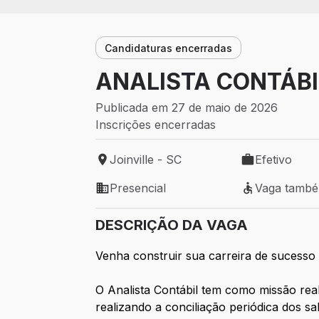
Candidaturas encerradas
ANALISTA CONTÁBIL
Publicada em 27 de maio de 2026
Inscrições encerradas
Joinville - SC
Efetivo
Local de trabalho: Joinville - SC
Tipo de vaga: 
Presencial
Vaga tamb
Modelo de trabalho: Presencial
Vaga também 
DESCRIÇÃO DA VAGA
Venha construir sua carreira de sucesso 
O Analista Contábil tem como missão
r
ea
realizando a conciliação periódica dos sa