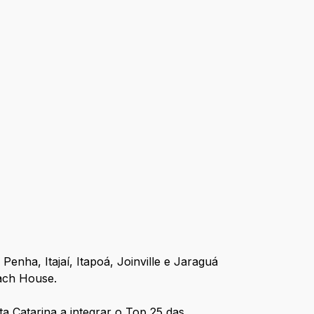
nha, Itajaí, Itapoá, Joinville e Jaraguá
each House.
a Catarina a integrar o Top 25 das