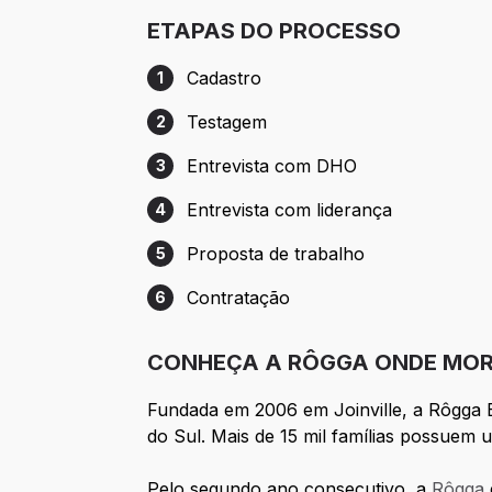
ETAPAS DO PROCESSO
Cadastro
1
Etapa 1: Cadastro
Testagem
2
Etapa 2: Testagem
Entrevista com DHO
3
Etapa 3: Entrevista com DHO
Entrevista com liderança
4
Etapa 4: Entrevista com liderança
Proposta de trabalho
5
Etapa 5: Proposta de trabalho
Contratação
6
Etapa 6: Contratação
CONHEÇA A RÔGGA ONDE MOR
Fundada em 2006 em Joinville, a Rôgga Em
do Sul. Mais de 15 mil famílias possue
Pelo segundo ano consecutivo, a
Rôgga