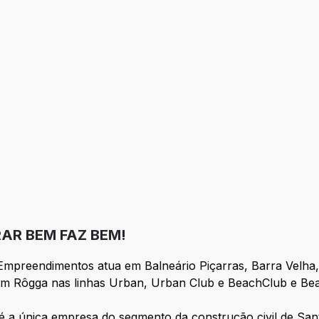
AR BEM FAZ BEM!
preendimentos atua em Balneário Piçarras, Barra Velha, Pe
m um Rôgga nas linhas Urban, Urban Club e BeachClub e B
é a única empresa do segmento da construção civil de Sant