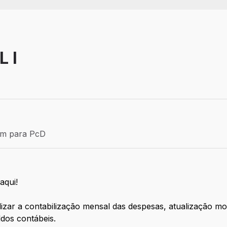
 I
Efetivo
ém para PcD
para PcD
aqui!
lizar a contabilização mensal das despesas, atualização mo
ldos contábeis.